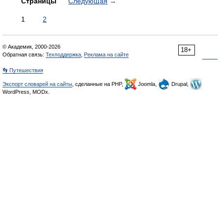
Страницы
Следующая
→
1
2
© Академик, 2000-2026
18+
Обратная связь:
Техподдержка
,
Реклама на сайте
👣 Путешествия
Экспорт словарей на сайты
, сделанные на PHP,
Joomla,
Drupal,
WordPress, MODx.