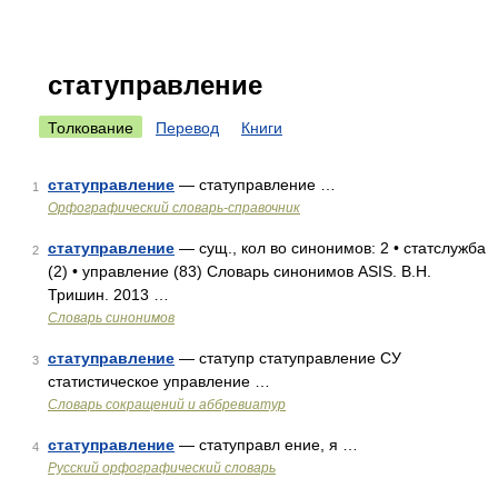
статуправление
Толкование
Перевод
Книги
статуправление
— статуправление …
1
Орфографический словарь-справочник
статуправление
— сущ., кол во синонимов: 2 • статслужба
2
(2) • управление (83) Словарь синонимов ASIS. В.Н.
Тришин. 2013 …
Словарь синонимов
статуправление
— статупр статуправление СУ
3
статистическое управление …
Словарь сокращений и аббревиатур
статуправление
— статуправл ение, я …
4
Русский орфографический словарь