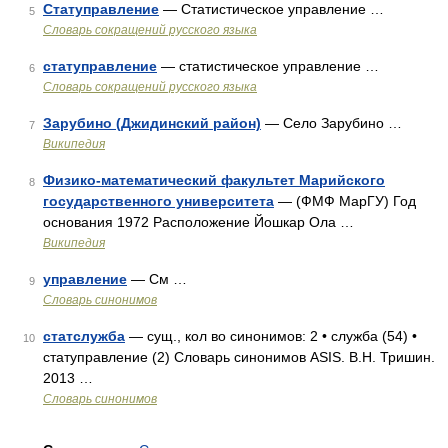
Статуправление
— Статистическое управление …
5
Словарь сокращений русского языка
статуправление
— статистическое управление …
6
Словарь сокращений русского языка
Зарубино (Джидинский район)
— Село Зарубино …
7
Википедия
Физико-математический факультет Марийского
8
государственного университета
— (ФМФ МарГУ) Год
основания 1972 Расположение Йошкар Ола …
Википедия
управление
— См …
9
Словарь синонимов
статслужба
— сущ., кол во синонимов: 2 • служба (54) •
10
статуправление (2) Словарь синонимов ASIS. В.Н. Тришин.
2013 …
Словарь синонимов